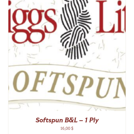
Softspun B&L – 1 Ply
16,00
$