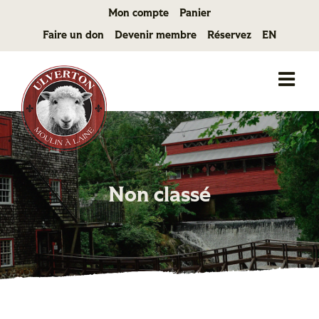
Passer
Mon compte
Panier
au
Faire un don
Devenir membre
Réservez
EN
contenu
Non classé