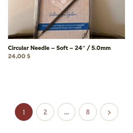
Circular Needle – Soft – 24″ / 5.0mm
24,00
$
1
2
…
8