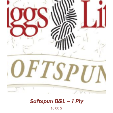
Softspun B&L – 1 Ply
16,00
$