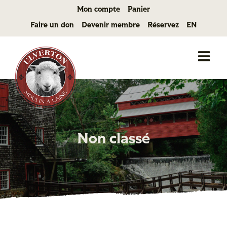
Passer
Mon compte
Panier
au
Faire un don
Devenir membre
Réservez
EN
contenu
Non classé