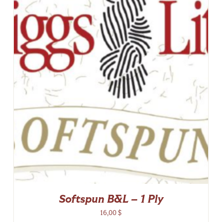
Softspun B&L – 1 Ply
16,00
$