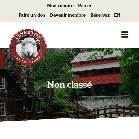
Passer
Mon compte
Panier
au
Faire un don
Devenir membre
Réservez
EN
contenu
Non classé