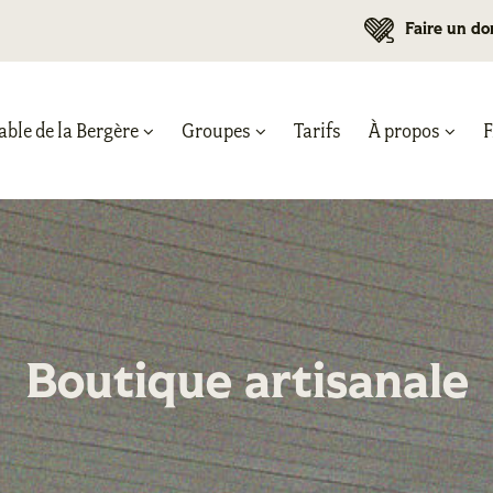
Faire un do
able de la Bergère
Groupes
Tarifs
À propos
Boutique artisanale