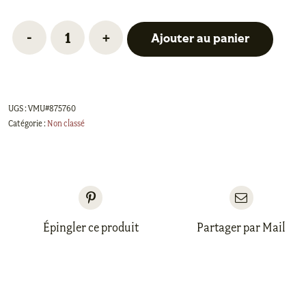
Ajouter au panier
quantité
de
Ensemble
UGS :
VMU#875760
de
Catégorie :
Non classé
départ
Ashford
-
Cadre
Tissage
Épingler ce produit
Partager par Mail