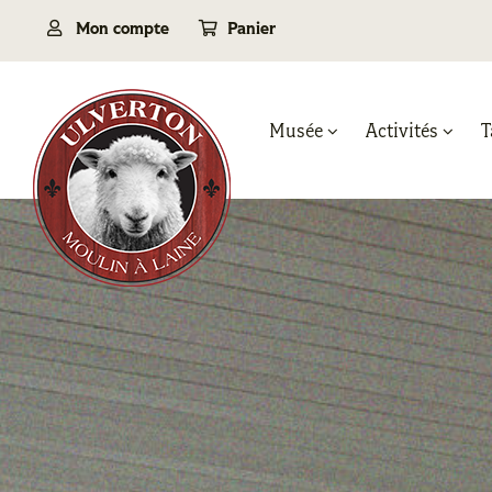
Passer
Mon compte
Panier
au
contenu
Musée
Activités
T