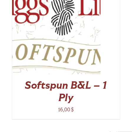
Softspun B&L – 1
Ply
16,00
$