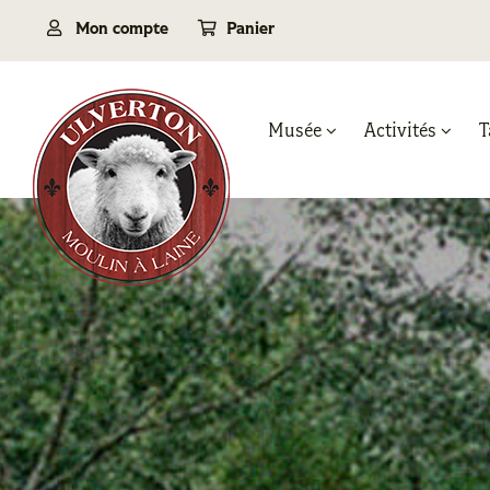
Passer
Mon compte
Panier
au
contenu
Musée
Activités
T