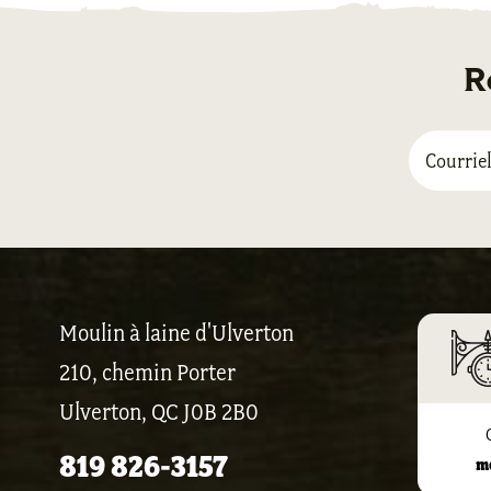
R
Moulin à laine d'Ulverton
210, chemin Porter
Ulverton, QC J0B 2B0
819 826-3157
m