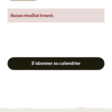
Sélectionnez
une
Aucun résultat trouvé.
date.
Notice
Précédent
Su
S’abonner au calendrier