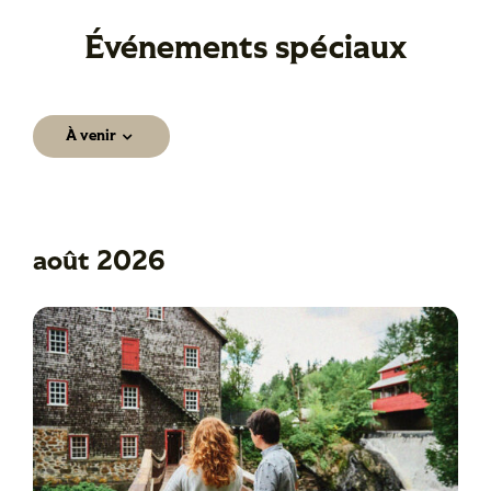
Événements spéciaux
Événements
À venir
Sélectionnez
une
date.
août 2026