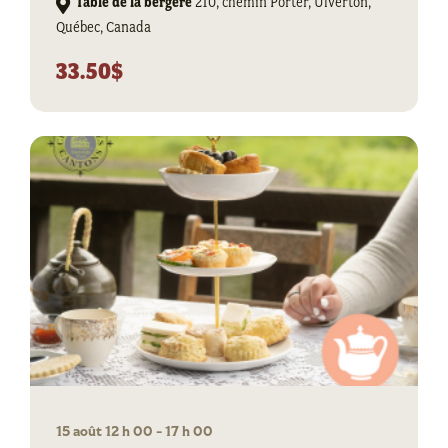
Table de la bergère
210, chemin Porter, Ulverton,
Québec, Canada
33.50$
15 août 12 h 00
-
17 h 00