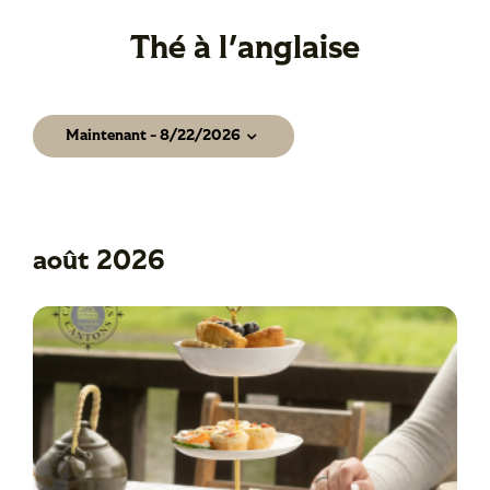
Thé à l'anglaise
Événements
Maintenant
 - 
8/22/2026
Sélectionnez
une
date.
août 2026