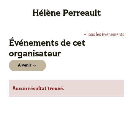
Hélène Perreault
« Tous les Événements
Événements de cet
organisateur
À venir
Sélectionnez
une
Aucun résultat trouvé.
date.
Notice
Précédent
Su