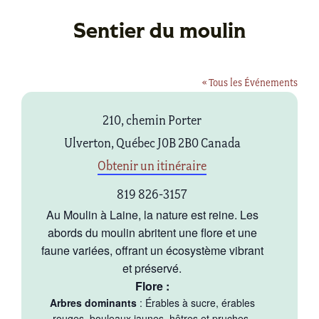
Sentier du moulin
« Tous les Événements
Adresse
210, chemin Porter
Ulverton
,
Québec
J0B 2B0
Canada
Obtenir un itinéraire
Téléphone
819 826-3157
Au Moulin à Laine, la nature est reine. Les
abords du moulin abritent une flore et une
faune variées, offrant un écosystème vibrant
et préservé.
Flore :
Arbres dominants
: Érables à sucre, érables
rouges, bouleaux jaunes, hêtres et pruches.