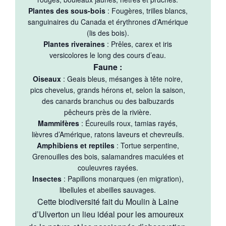
Plantes des sous-bois
: Fougères, trilles blancs,
sanguinaires du Canada et érythrones d’Amérique
(lis des bois).
Plantes riveraines
: Prêles, carex et iris
versicolores le long des cours d’eau.
Faune :
Oiseaux
: Geais bleus, mésanges à tête noire,
pics chevelus, grands hérons et, selon la saison,
des canards branchus ou des balbuzards
pêcheurs près de la rivière.
Mammifères
: Écureuils roux, tamias rayés,
lièvres d’Amérique, ratons laveurs et chevreuils.
Amphibiens et reptiles
: Tortue serpentine,
Grenouilles des bois, salamandres maculées et
couleuvres rayées.
Insectes
: Papillons monarques (en migration),
libellules et abeilles sauvages.
Cette biodiversité fait du Moulin à Laine
d’Ulverton un lieu idéal pour les amoureux