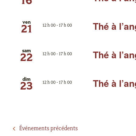
16
Thé à l’an
ven
12 h 00
-
17 h 00
21
Thé à l’an
sam
12 h 00
-
17 h 00
22
Thé à l’an
dim
12 h 00
-
17 h 00
23
Événements
précédents