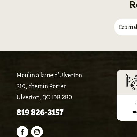
R
Moulin à laine d'Ulverton
210, chemin Porter
Ulverton, QC J0B 2B0
819 826-3157
m