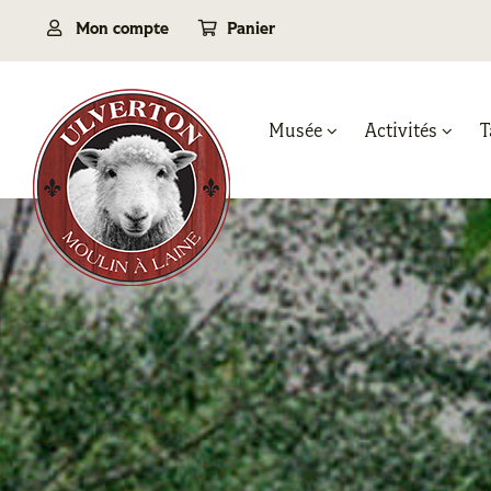
Passer
Mon compte
Panier
au
contenu
Musée
Activités
T