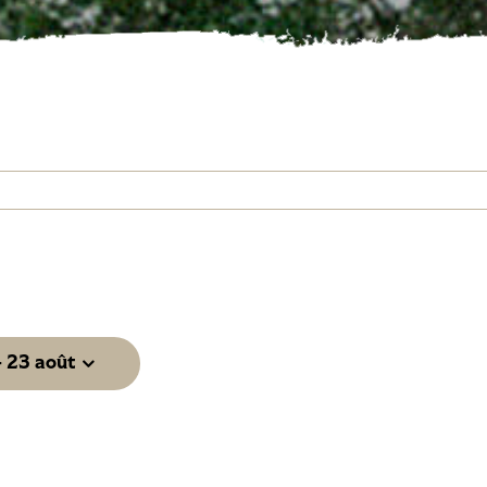
- 
23 août
z