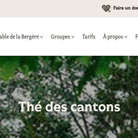
Faire un do
able de la Bergère
Groupes
Tarifs
À propos
Thé des cantons