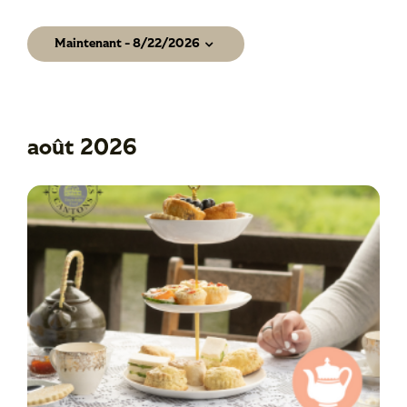
Événements
Maintenant
 - 
8/22/2026
Sélectionnez
une
date.
août 2026