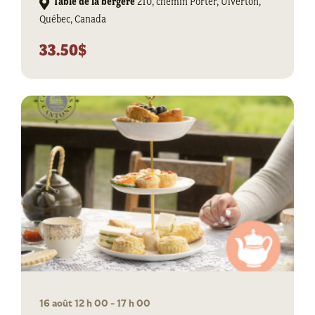
Table de la bergère
210, chemin Porter, Ulverton,
Québec, Canada
33.50$
16 août 12 h 00
-
17 h 00