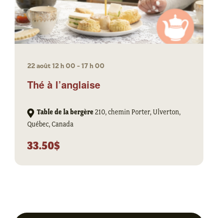
22 août 12 h 00
-
17 h 00
Thé à l’anglaise
Table de la bergère
210, chemin Porter, Ulverton,
Québec, Canada
33.50$
Précédent
Su