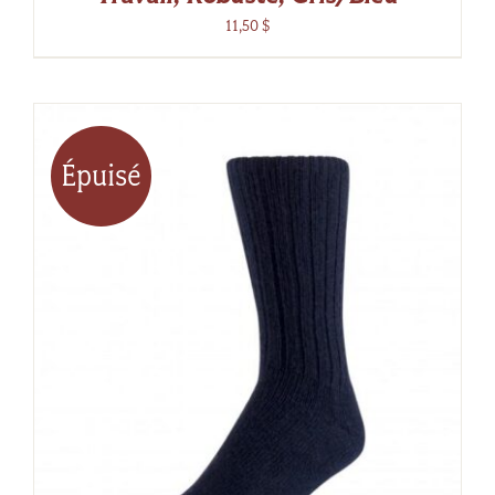
11,50
$
Épuisé