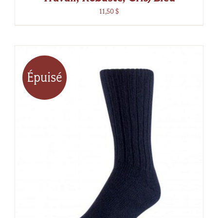
11,50
$
Épuisé