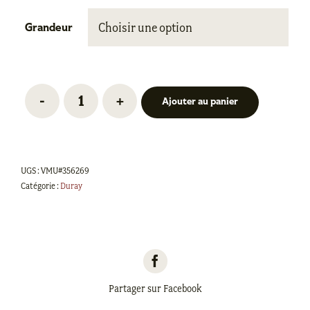

Grandeur
Ajouter au panier
quantité
de
Travail,
Merino
UGS :
VMU#356269
Catégorie :
Duray
Partager sur Facebook