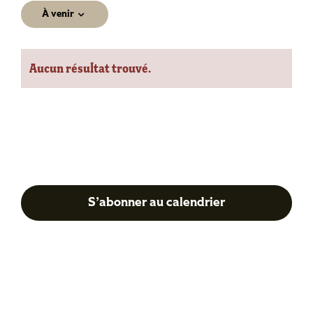
À venir
Sélectionnez
une
Aucun résultat trouvé.
date.
Notice
Précédent
Su
S’abonner au calendrier