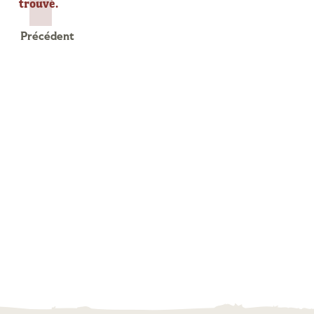
date.
trouvé.
Précédent