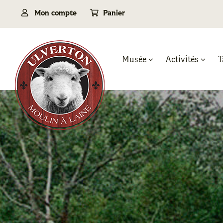
Passer
Mon compte
Panier
au
contenu
Musée
Activités
T