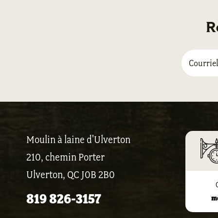
R
Moulin à laine d'Ulverton
210, chemin Porter
Ulverton, QC J0B 2B0
819 826-3157
m