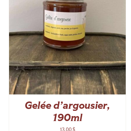
Gelée d’argousier,
190ml
13,00
$