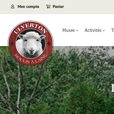
Passer
Mon compte
Panier
au
contenu
Musée
Activités
T