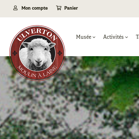
Passer
Mon compte
Panier
au
contenu
Musée
Activités
T