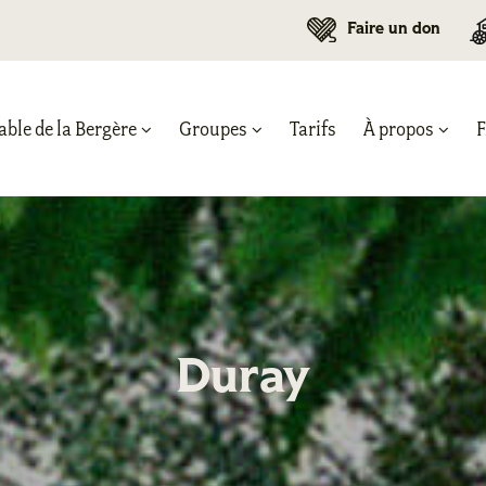
Faire un don
able de la Bergère
Groupes
Tarifs
À propos
Duray