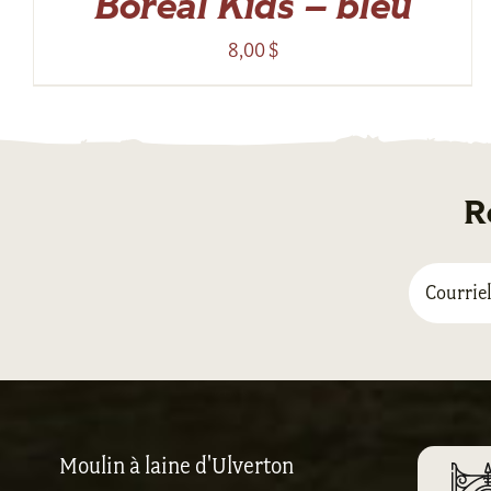
Boreal Kids – bleu
8,00
$
R
Moulin à laine d'Ulverton