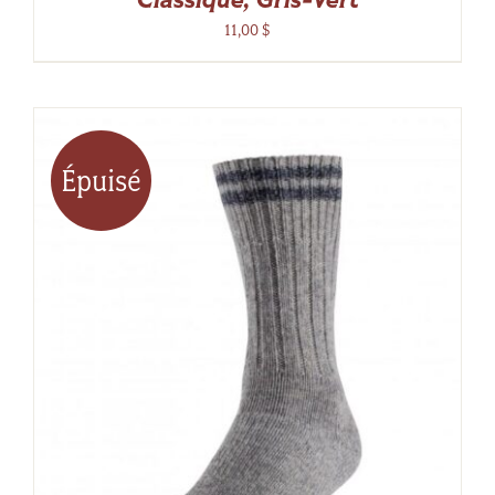
Classique, Gris-Vert
11,00
$
Épuisé