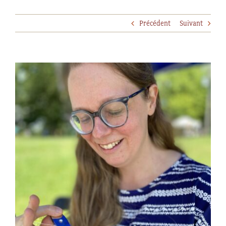
Précédent
Suivant
Voir
l'image
agrandie