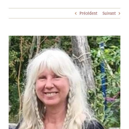
Précédent
Suivant
Voir
l'image
agrandie