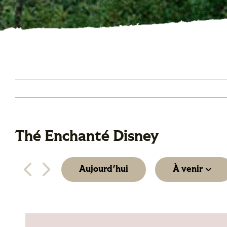
Thé Enchanté Disney
Événements
Aujourd'hui
À venir
Sélectionne
la
date