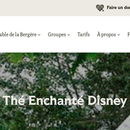
Faire un do
able de la Bergère
Groupes
Tarifs
À propos
Thé Enchanté Disney