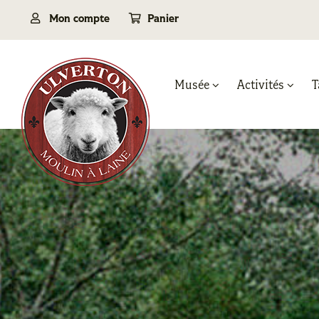
Passer
Mon compte
Panier
au
contenu
Musée
Activités
T