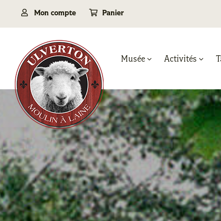
Passer
Mon compte
Panier
au
contenu
Musée
Activités
T