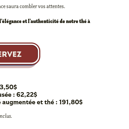
ce saura combler vos attentes.
’élégance et l’authenticité de notre thé à
33,50$
usée : 62,22$
té augmentée et thé : 191,80$
nclus.