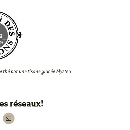
e thé par
une tisane glacée Mystea
les réseaux!
nkedIn
Email