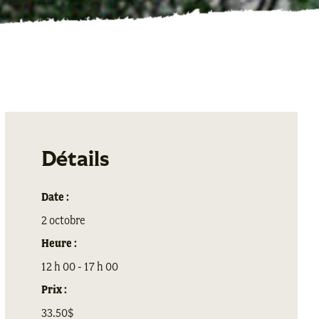
Détails
Date :
2 octobre
Heure :
12 h 00 - 17 h 00
Prix :
33.50$