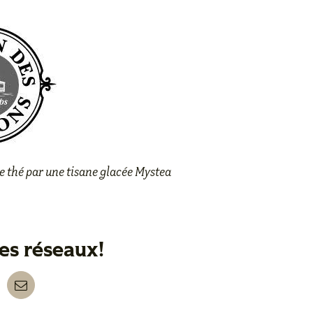
e thé par
une tisane glacée Mystea
les réseaux!
nkedIn
Email