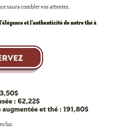
ce saura combler vos attentes.
’élégance et l’authenticité de notre thé à
33,50$
usée : 62,22$
té augmentée et thé : 191,80$
nclus.