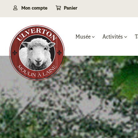
Passer
Mon compte
Panier
au
contenu
Musée
Activités
T