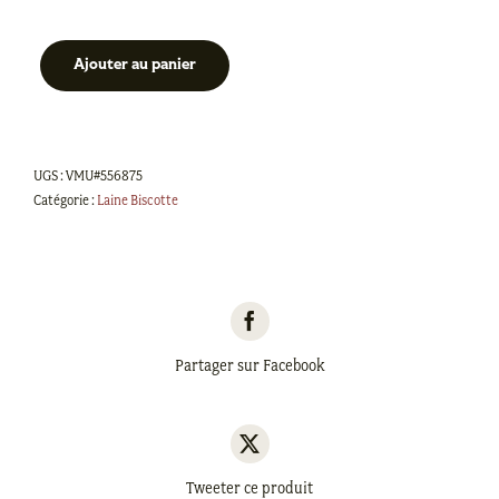
Ajouter au panier
quantité
de
Hagrid
-
UGS :
VMU#556875
Charbon
Catégorie :
Laine Biscotte
Partager sur Facebook
Tweeter ce produit