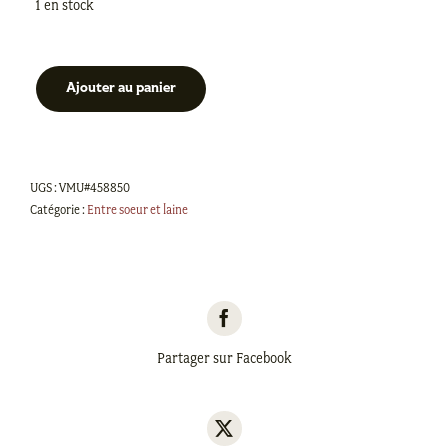
1 en stock
Ajouter au panier
quantité
de
Ensemble
à
UGS :
VMU#458850
Bas
Catégorie :
Entre soeur et laine
-
Montagne
en
feuilles
Partager sur Facebook