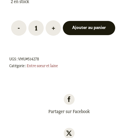
2 en stock
Ajouter au panier
quantité
de
Ensemble
10
UGS :
VMU#514278
minis
Catégorie :
Entre soeur et laine
écheveaux
-
Beauté
Partager sur Facebook