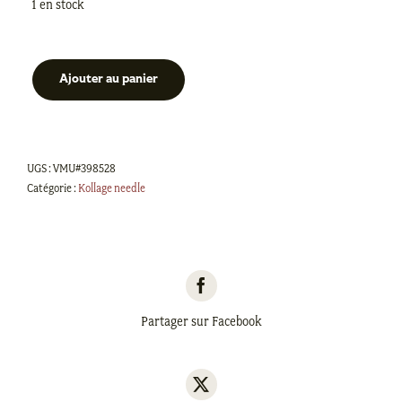
1 en stock
Ajouter au panier
quantité
de
DPK
Kit
UGS :
VMU#398528
-
Catégorie :
Kollage needle
Maple
Syrop
Edition
-
6"
(15cm)
Partager sur Facebook