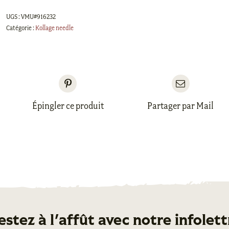
Crochet
UGS :
VMU#916232
Hook
Catégorie :
Kollage needle
-
Pointed
/
4.0mm
Épingler ce produit
Partager par Mail
estez à l'affût avec notre infolett