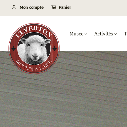
Passer
Mon compte
Panier
au
contenu
Musée
Activités
T