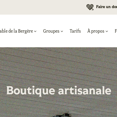
Faire un do
able de la Bergère
Groupes
Tarifs
À propos
Boutique artisanale