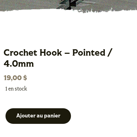
Crochet Hook – Pointed /
4.0mm
19,00
$
1 en stock
Ajouter au panier
quantité
de