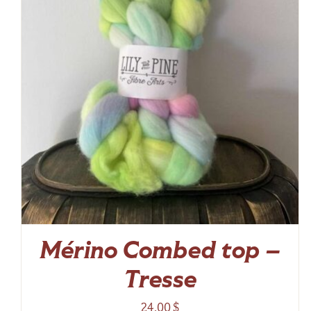
Mérino Combed top –
Tresse
24,00
$