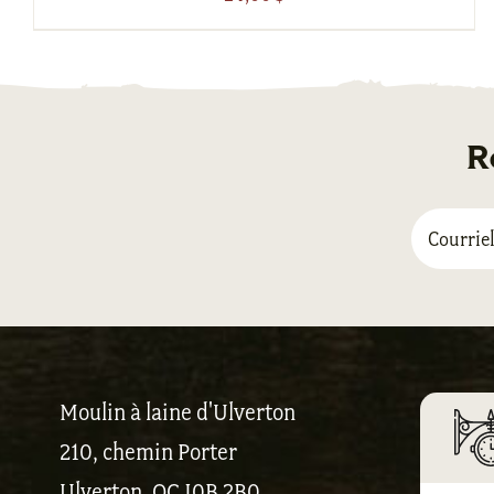
R
Moulin à laine d'Ulverton
210, chemin Porter
Ulverton, QC J0B 2B0