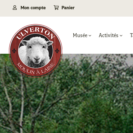
Passer
Mon compte
Panier
au
contenu
Musée
Activités
T