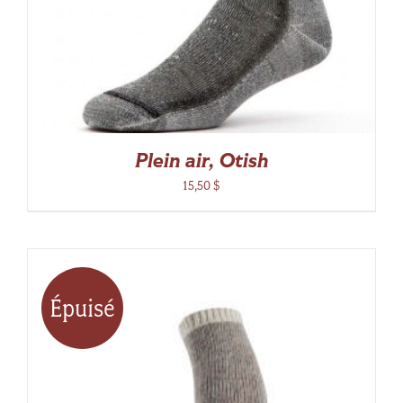
Plein air, Otish
15,50
$
Épuisé